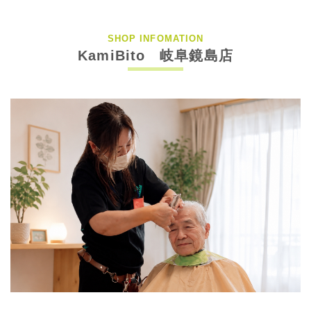
SHOP INFOMATION
KamiBito 岐阜鏡島店