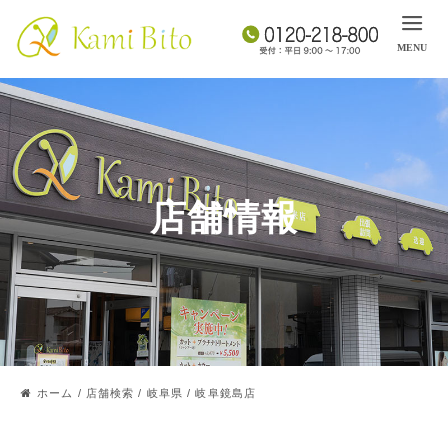
店舗情報
ホーム
/
店舗検索
/
岐阜県
/
岐阜鏡島店