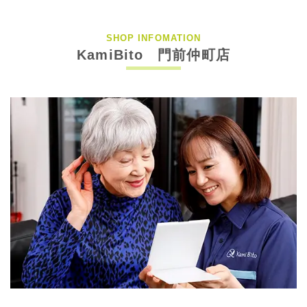
SHOP INFOMATION
KamiBito 門前仲町店