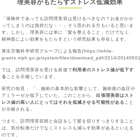
理美容がもたらすストレス低減効果
「保険外であっても訪問理美容は受けるべきなの？お金がかか
ってしまうのは負担だな・・」そう思われる方もいると思いま
す。しかし、理美容には単に「髪を整えること」だけでなく、
精神面によい効果をもたらすという研究結果も存在します。
厚生労働科学研究グループによる報告(
https://mhlw-
grants.niph.go.jp/system/files/download_pdf/2014/2014050
では、訪問理美容を受ける前後で
利用者のストレス値が低下す
る
ことを示唆しています。
研究の知見： 「…施術の基本的な影響として、施術後の血圧や
アミラーゼが低下していた。このことから、
出張理美容はスト
レス値の高い人にとってはそれを低減させる可能性がある
こと
が示唆される」
つまり、訪問理美容師と会話をして髪を切りすっきりすること
は、気分転換だけでなくストレスも減らす効果があるといえる
のです。