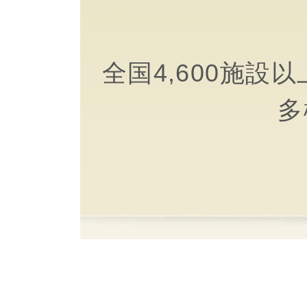
全国4,600施
多