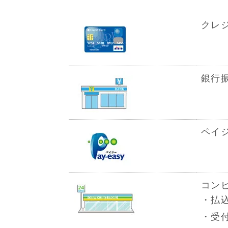
クレ
銀行
ペイ
コン
・払
・受