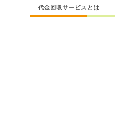
代金回収サービスとは
貴社がお客さまから回収するお代金を
回収方法は、
口座振替、クレジットカ
「サービスをご検討のお客さま」は、