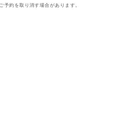
ご予約を取り消す場合があります。
入力
規約に同意しない
、会員番号（カード番号）と有効期限、CVC（セキュリティ
限が過ぎた場合、ご利用のクレジットカードの承認がおりな
第三者に損害を与えた場合には、お客様の自己責任と負担に
責任を負いません。
利用、不正入力の禁止
レジットカードの不正利用、クレジットカード情報の不正入
償を求め、予約をキャンセルする場合があります。
形態
カード会社を通じ、利用者と当社間でのお取引になり、クレ
情報の取り扱いについて
SNSキャンペーン応募
ます。