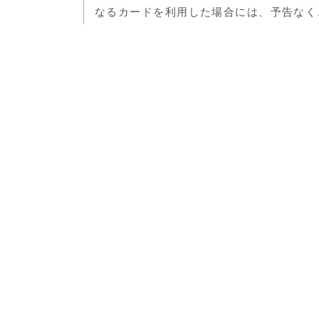
なるカードを利用した場合には、予告なく
第3条 クレジットカード情報の
規約に同意する
決済に使用するクレジットカードの名義人
不備による決済が完了しない場合、決済期
することがあります。また誤入力によって
だきます。これらに関して、当社は一切の
第4条 クレジットカードの不正
クレジットカードで決済するにあたり、ク
ったことにより発生した損害については賠
第5条 クレジットカードの取引
クレジットカードによる決済はクレジット
HOME
プライバシーポリシー
個人
は、請求元として当社サイト名が記載され