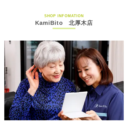
SHOP INFOMATION
KamiBito 北厚木店