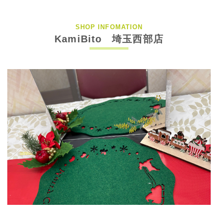
SHOP INFOMATION
KamiBito 埼玉西部店