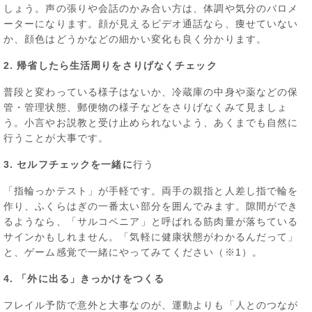
しょう。声の張りや会話のかみ合い方は、体調や気分のバロメ
ーターになります。顔が見えるビデオ通話なら、痩せていない
か、顔色はどうかなどの細かい変化も良く分かります。
2. 帰省したら生活周りをさりげなくチェック
普段と変わっている様子はないか、冷蔵庫の中身や薬などの保
管・管理状態、郵便物の様子などをさりげなくみて見ましょ
う。小言やお説教と受け止められないよう、あくまでも自然に
行うことが大事です。
3. セルフチェックを一緒に
行う
「指輪っかテスト」が手軽です。両手の親指と人差し指で輪を
作り、ふくらはぎの一番太い部分を囲んでみます。隙間ができ
るようなら、「サルコペニア」と呼ばれる筋肉量が落ちている
サインかもしれません。「気軽に健康状態がわかるんだって」
と、ゲーム感覚で一緒にやってみてください（※1）。
4. 「外に出る」きっかけをつくる
フレイル予防で意外と大事なのが、運動よりも「人とのつなが