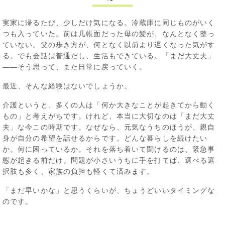
実家に帰るたび、少しだけ気になる。冷蔵庫に同じものがいく
つも入っていた。前は几帳面だった母の髪が、なんとなく整っ
ていない。父の歩き方が、何となく以前より遅くなった気がす
る。でも会話は普通だし、生活もできている。「まだ大丈夫」
――そう思って、また日常に戻っていく。
最近、そんな経験はないでしょうか。
介護というと、多くの人は「何か大きなことが起きてから動く
もの」と考えがちです。けれど、本当に大切なのは「まだ大丈
夫」な今この時期です。なぜなら、元気なうちのほうが、親自
身が自分の希望を話せるからです。どんな暮らしを続けたい
か。何に困っているか。それを落ち着いて聞けるのは、緊急事
態が起きる前だけ。問題が小さいうちに手を打てば、選べる選
択肢も多く、家族の負担も軽くて済みます。
「まだ早いかな」と思うくらいが、ちょうどいいタイミングな
のです。