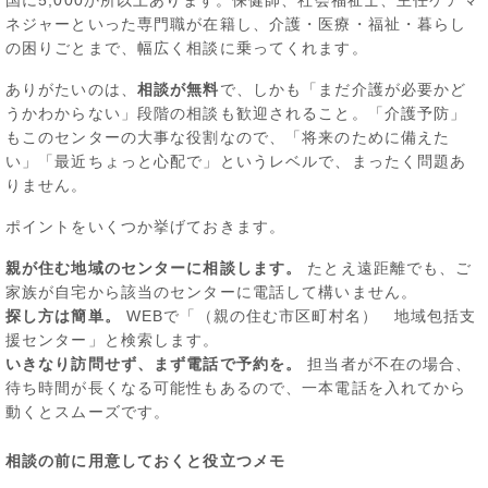
国に5,000か所以上あります。保健師、社会福祉士、主任ケアマ
ネジャーといった専門職が在籍し、介護・医療・福祉・暮らし
の困りごとまで、幅広く相談に乗ってくれます。
ありがたいのは、
相談が無料
で、しかも「まだ介護が必要かど
うかわからない」段階の相談も歓迎されること。「介護予防」
もこのセンターの大事な役割なので、「将来のために備えた
い」「最近ちょっと心配で」というレベルで、まったく問題あ
りません。
ポイントをいくつか挙げておきます。
親が住む地域のセンターに相談します。
たとえ遠距離でも、ご
家族が自宅から該当のセンターに電話して構いません。
探し方は簡単。
WEBで「（親の住む市区町村名） 地域包括支
援センター」と検索します。
いきなり訪問せず、まず電話で予約を。
担当者が不在の場合、
待ち時間が長くなる可能性もあるので、一本電話を入れてから
動くとスムーズです。
相談の前に用意しておくと役立つメモ